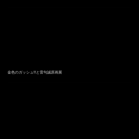
金色のガッシュ!!と雷句誠原画展
金色のガッシュ!!と雷句誠原画展
Tani Yuuki - もう一度