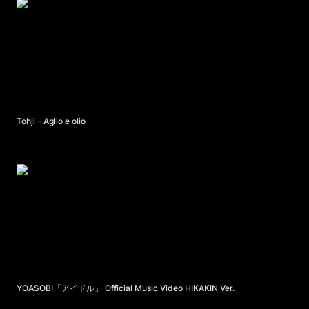
Tohji - Aglio e olio
Tohji - Aglio e olio
YOASOBI「アイドル」 Official Music Video HIKAKIN Ver.
YOASOBI「アイドル」 Official Music Video HIKAKIN Ver.