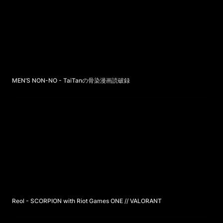
MEN’S NON-NO - TaiTanの骨染漫画読破録
Reol - SCORPION with Riot Games ONE // VALORANT
Reol - SCORPION 
with Riot Games ONE // VALORANT