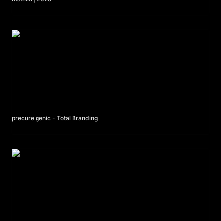
precure genic - Total Branding
precure genic - Total Branding
Crazy Raccoon「CR FES 2024」