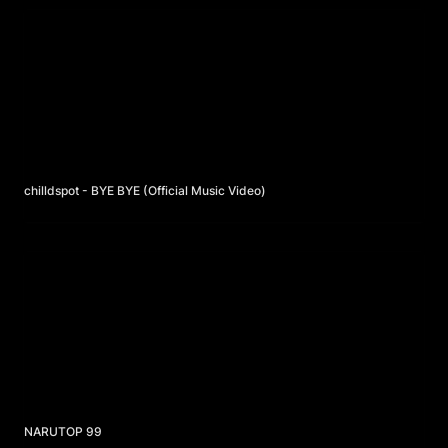
chilldspot - BYE BYE (Official Music Video)
chilldspot - BYE BYE (Official Music Video)
NARUTOP 99
NARUTOP 99