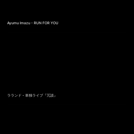
Ayumu Imazu - RUN FOR YOU
ラランド - 単独ライブ『冗談』
ラランド - 単独ライブ『冗談』
くじら - 春と修羅