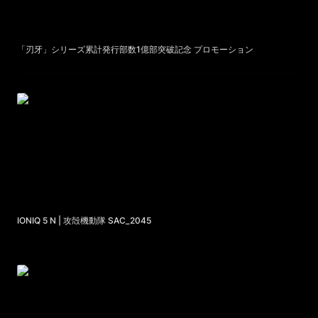
「刃牙」シリーズ累計発行部数1億部突破記念 プロモーション
IONIQ 5 N | 攻殻機動隊 SAC_2045
IONIQ 5 N | 攻殻機動隊 SAC_2045
「ガチアクタ」 Animation Key visual