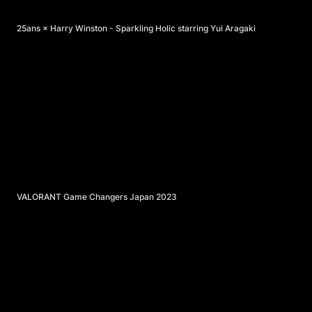
25ans × Harry Winston - Sparkling Holic starring Yui Aragaki
VALORANT Game Changers Japan 2023
VALORANT Game Changers Japan 2023
Ayumu Imazu - RUN FOR YOU