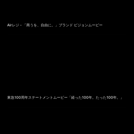
Airレジ - 「商うを、自由に。」ブランド ビジョンムービー
東急100周年ステートメントムービー「経った100年。たった
100年。」
東急100周年ステートメントムービー「経った100年。たった100年。」
ニトリ - マグネット収納編