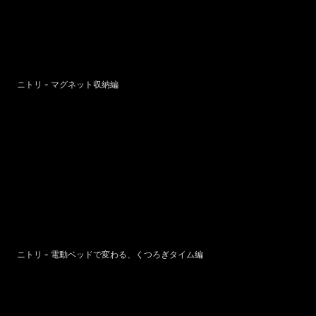
ニトリ - マグネット収納編
ニトリ - 電動ベッドで変わる、くつろぎタイム編
ニトリ - 電動ベッドで変わる、くつろぎタイム編
バンダイ - NARIKIRI WORLD (なりきりワールド)