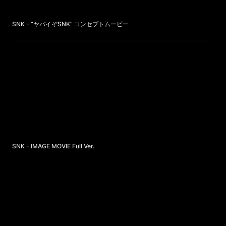
SNK - “ヤバイぞSNK” コンセプトムービー
SNK - IMAGE MOVIE Full Ver.
SNK - IMAGE MOVIE Full Ver.
Airレジ - 「商うを、自由に。」ブランド ビジョンムービー