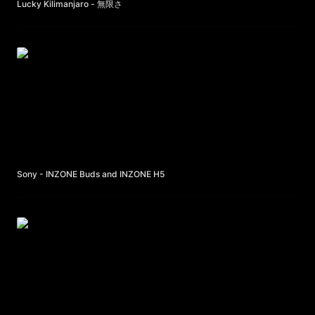
Lucky Kilimanjaro - 無限さ
Sony - INZONE Buds and INZONE H5
Sony - INZONE Buds and INZONE H5 
25ans × Harry Winston - Sparkling Holic starring Yui Aragaki