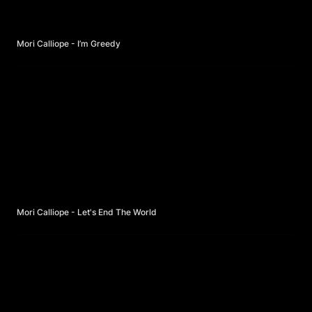
Mori Calliope - I’m Greedy
Mori Calliope - Let's End The World
Mori Calliope - Let's End The World
Mori Calliope - Kamouflage