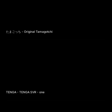
たまごっち - Original Tamagotchi
TENGA - TENGA SVR - one
TENGA - TENGA SVR - one
MEN’S NON-NO - TaiTanの骨染漫画読破録