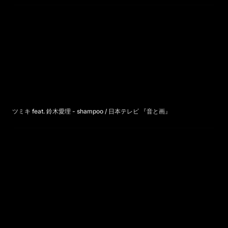
ツミキ feat. 鈴木愛理 - shampoo / 日本テレビ 『音と画』
ツミキ feat. 鈴木愛理 - shampoo / 日本テレビ 『音と画』
SEIKO (SII NPC) “世界の細部をつくる”