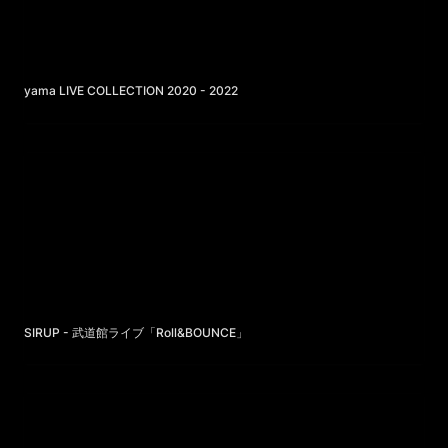
yama LIVE COLLECTION 2020 - 2022
SIRUP - 武道館ライブ「Roll&BOUNCE」
SIRUP - 武道館ライブ「Roll&BOUNCE」
たまごっち - Original Tamagotchi