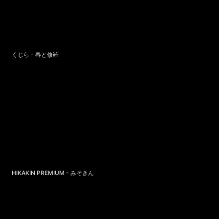
くじら - 春と修羅
HIKAKIN PREMIUM - みそきん
HIKAKIN PREMIUM - みそきん
ポルカドットスティングレイ - ゴーストダイブ