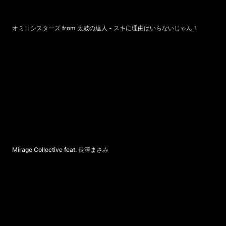
オミコシスターズ from 太鼓の達人 - スキに理由はいらないじゃん！
Mirage Collective feat. 長澤まさみ
Mirage Collective feat. 長澤まさみ
yama LIVE COLLECTION 2020 - 2022