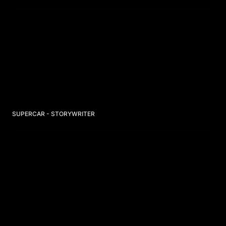
SUPERCAR - STORYWRITER
SUPERCAR - STORYWRITER
AZUL BY MOUSSY - PLUS (Men’s&Women’s)