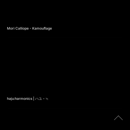
Mori Calliope - Kamouflage
haju:harmonics | ハユ - ≒
haju:harmonics | ハユ - ≒
HIROSHI WATANABE - The Strength in Life