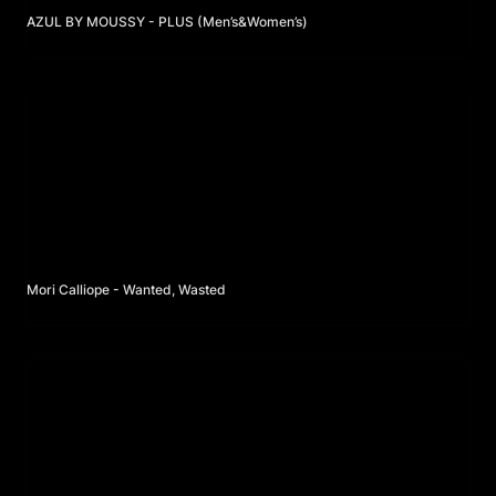
AZUL BY MOUSSY - PLUS (Men’s&Women’s)
Mori Calliope - Wanted, Wasted
Mori Calliope - Wanted, Wasted
オミコシスターズ from 太鼓の達人 - スキに理由はいらないじ
ゃん！